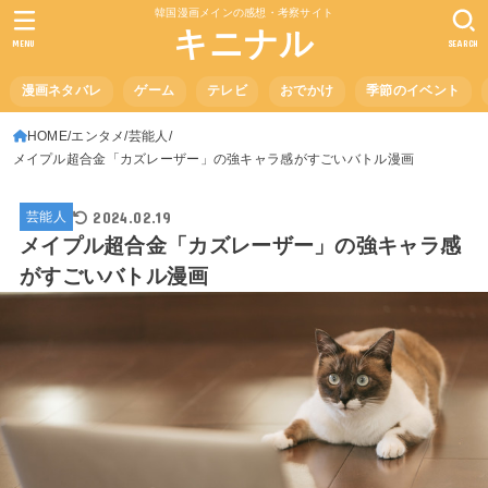
韓国漫画メインの感想・考察サイト
キニナル
MENU
SEARCH
漫画ネタバレ
ゲーム
テレビ
おでかけ
季節のイベント
HOME
エンタメ
芸能人
メイプル超合金「カズレーザー」の強キャラ感がすごいバトル漫画
2024.02.19
芸能人
メイプル超合金「カズレーザー」の強キャラ感
がすごいバトル漫画