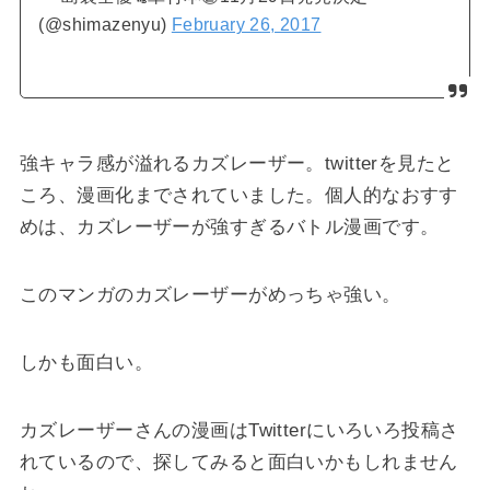
(@shimazenyu)
February 26, 2017
強キャラ感が溢れるカズレーザー。twitterを見たと
ころ、漫画化までされていました。個人的なおすす
めは、カズレーザーが強すぎるバトル漫画です。
このマンガのカズレーザーがめっちゃ強い。
しかも面白い。
カズレーザーさんの漫画はTwitterにいろいろ投稿さ
れているので、探してみると面白いかもしれません