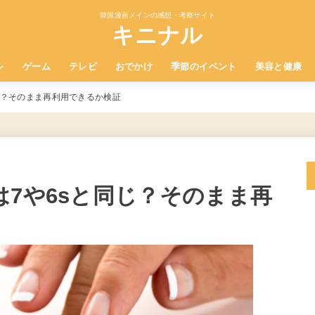
韓国漫画メインの感想・考察サイト
キニナル
レ
ゲーム
テレビ
おでかけ
季節のイベント
美容と健康
じ？そのまま再利用できるか検証
は7や6sと同じ？そのまま再