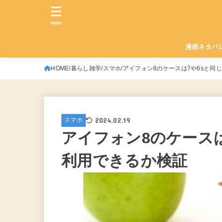
MENU
漫画ネタバ
HOME
暮らし雑学
スマホ
アイフォン8のケースは7や6sと同
2024.02.19
スマホ
アイフォン8のケース
利用できるか検証