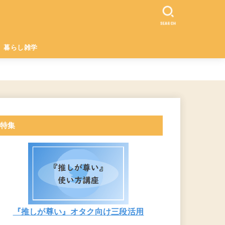
SEARCH
暮らし雑学
特集
『推しが尊い』オタク向け三段活用