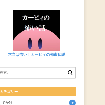
本当は怖い！カービィの都市伝説
検
索:
カテゴリー
おでかけ