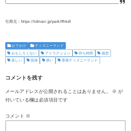
引用元：https://tdrnavi.jp/park/#hkdl
おでかけ
ディズニーランド
おもしろくない
アトラクション
待ち時間
感想
楽しい
混雑
狭い
香港ディズニーランド
コメントを残す
メールアドレスが公開されることはありません。
※
が
付いている欄は必須項目です
コメント
※