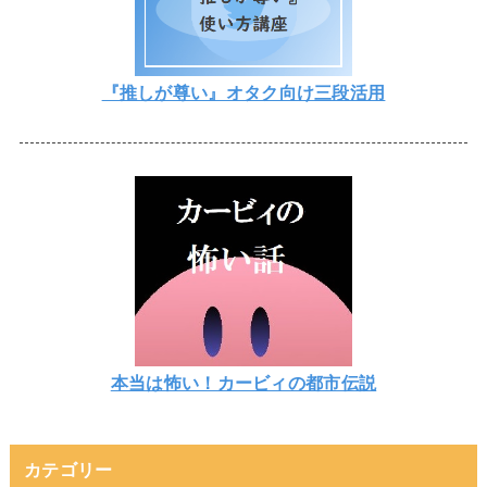
『推しが尊い』オタク向け三段活用
本当は怖い！カービィの都市伝説
カテゴリー