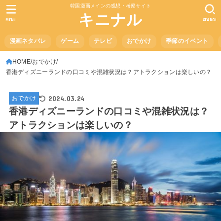
韓国漫画メインの感想・考察サイト
キニナル
MENU
SEARCH
漫画ネタバレ
ゲーム
テレビ
おでかけ
季節のイベント
HOME
おでかけ
香港ディズニーランドの口コミや混雑状況は？アトラクションは楽しいの？
2024.03.24
おでかけ
香港ディズニーランドの口コミや混雑状況は？
アトラクションは楽しいの？