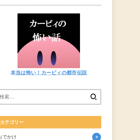
本当は怖い！カービィの都市伝説
検
索:
カテゴリー
おでかけ