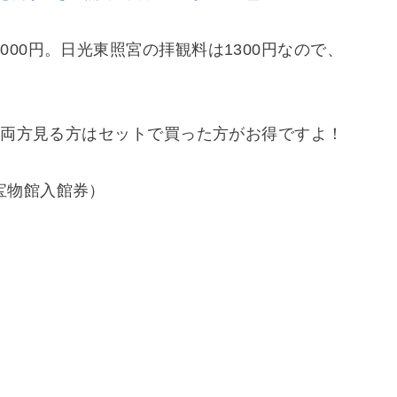
00円。日光東照宮の拝観料は1300円なので、
め、両方見る方はセットで買った方がお得ですよ！
宝物館入館券）