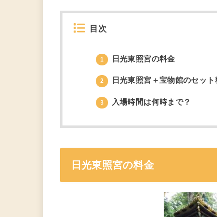
目次
日光東照宮の料金
1
日光東照宮＋宝物館のセット
2
入場時間は何時まで？
3
日光東照宮の料金