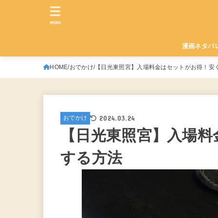
MENU
漫画ネタバ
HOME
おでかけ
【日光東照宮】入場料金はセットがお得！安
2024.03.24
おでかけ
【日光東照宮】入場料
する方法