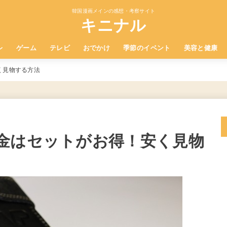
韓国漫画メインの感想・考察サイト
キニナル
レ
ゲーム
テレビ
おでかけ
季節のイベント
美容と健康
く見物する方法
金はセットがお得！安く見物