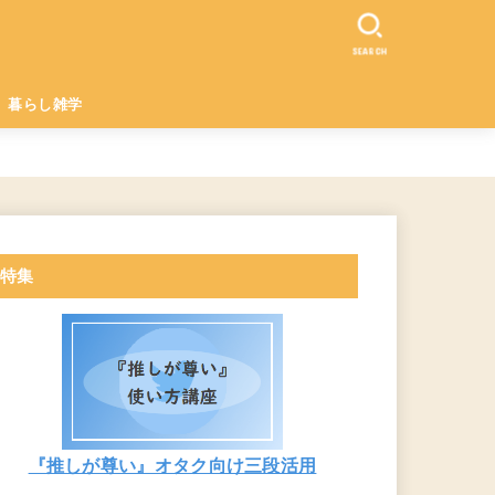
SEARCH
暮らし雑学
特集
『推しが尊い』オタク向け三段活用