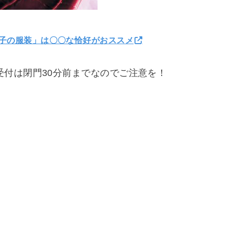
子の服装」は〇〇な恰好がおススメ
受付は閉門30分前までなのでご注意を！