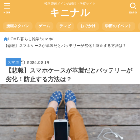
韓国漫画メインの感想・考察サイト
キニナル
MENU
SEARCH
漫画ネタバレ
ゲーム
テレビ
おでかけ
季節のイベント
HOME
暮らし雑学
スマホ
【悲報】スマホケースが革製だとバッテリーが劣化！防止する方法は？
2024.02.19
スマホ
【悲報】スマホケースが革製だとバッテリーが
劣化！防止する方法は？