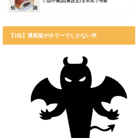
い話や裏話(裏設定)を本気で考察
【3位】漫画版がホラーでしかない件