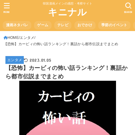
韓国漫画メインの感想・考察サイト
キニナル
MENU
SEARCH
漫画ネタバレ
ゲーム
テレビ
おでかけ
季節のイベント
HOME
エンタメ
【恐怖】カービィの怖い話ランキング！裏話から都市伝説までまとめ
2023.01.05
エンタメ
【恐怖】カービィの怖い話ランキング！裏話か
ら都市伝説までまとめ