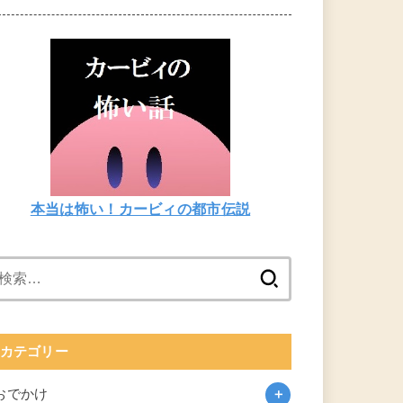
本当は怖い！カービィの都市伝説
検
索:
カテゴリー
おでかけ