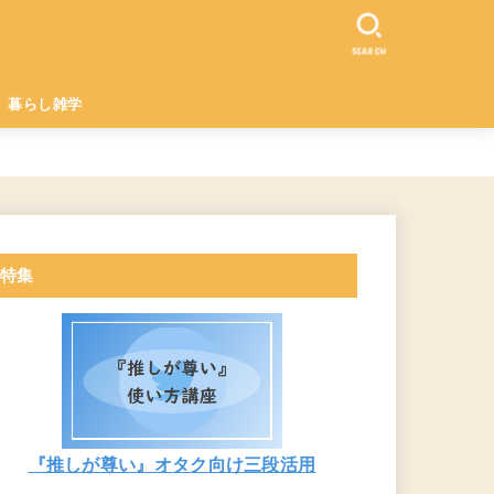
SEARCH
暮らし雑学
特集
『推しが尊い』オタク向け三段活用