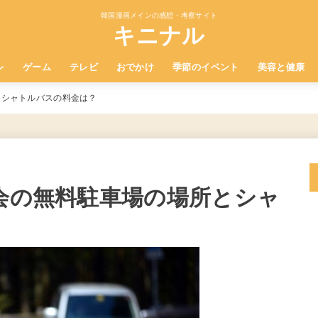
韓国漫画メインの感想・考察サイト
キニナル
レ
ゲーム
テレビ
おでかけ
季節のイベント
美容と健康
とシャトルバスの料金は？
大会の無料駐車場の場所とシャ