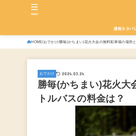
MENU
漫画ネタバ
HOME
おでかけ
勝毎(かちまい)花火大会の無料駐車場の場所
2024.03.24
おでかけ
勝毎(かちまい)花火
トルバスの料金は？