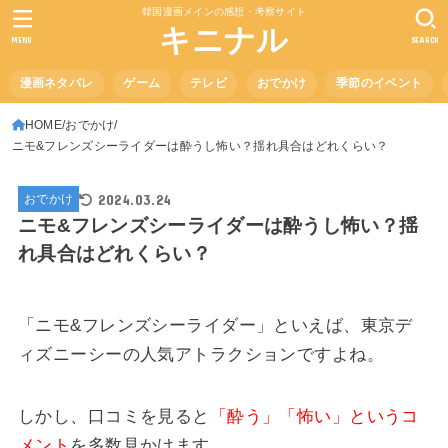
韓国漫画メインの感想・考察サイト
キニナル
MENU
SEARCH
漫画ネタバレ
ゲーム
テレビ
おでかけ
季節のイベント
HOME
おでかけ
ニモ&フレンズシーライダーは酔うし怖い？揺れ具合はどれくらい？
2024.03.24
おでかけ
ニモ&フレンズシーライダーは酔うし怖い？揺
れ具合はどれくらい？
「ニモ&フレンズシーライダー」といえば、東京デ
ィズニーシーの人気アトラクションですよね。
しかし、口コミを見ると
「酔う」「怖い」というコ
メント
を多数見かけます。