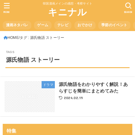
韓国漫画メインの感想・考察サイト
キニナル
MENU
SEARCH
漫画ネタバレ
ゲーム
テレビ
おでかけ
季節のイベント
HOME
タグ : 源氏物語 ストーリー
源氏物語 ストーリー
源氏物語をわかりやすく解説！あ
ドラマ
らすじを簡単にまとめてみた
2024.02.19
特集