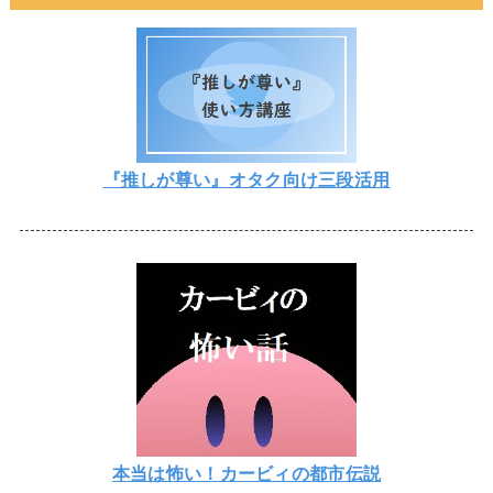
『推しが尊い』オタク向け三段活用
本当は怖い！カービィの都市伝説