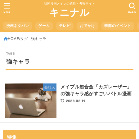
韓国漫画メインの感想・考察サイト
キニナル
MENU
SEARCH
漫画ネタバレ
ゲーム
テレビ
おでかけ
季節のイベント
HOME
タグ : 強キャラ
強キャラ
メイプル超合金「カズレーザー」
芸能人
の強キャラ感がすごいバトル漫画
2024.02.19
特集