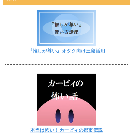
『推しが尊い』オタク向け三段活用
本当は怖い！カービィの都市伝説