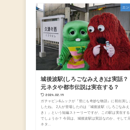
エン
城後波駅(しろごなみえき)は実話？
元ネタや都市伝説は実在する？
2024.02.19
ガチャピン&ムックが『世にも奇妙な物語』に初出演し
したね。 2人が登場したのは「城後波駅（しろごなみえ
き）」という短編ストーリーですが、この駅は実在する
でしょうか？ 今回は、城後波駅は実話なのか、そして
ネタ...