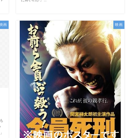
映画
映画
？
も
い
」