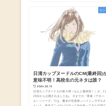
エン
日清カップヌードルのCM(最終回)
意味不明！高校生の元ネタは誰？
2024.02.19
日清カップヌードルの第４弾（なんと最終回！）が、1
26日から公開されましたね。 今までの「青春（アオハ
ル）シリーズ」では、魔女の宅急便→ハイジ→サザエさ
という、有名アニメのパロディＣＭを作ってきた日清で