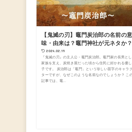
【鬼滅の刃】竈門炭治郎の名前の
味・由来は？竈門神社が元ネタか
2024.02.19
『鬼滅の刃』の主人公・竈門炭治郎。竈門家の長男とし
家族を支え、炭焼き屋だった頃から住民に好かれる優し
子です。 炭治郎は「竈門」という珍しい苗字のキャラ
ターですが、なぜこのような名前なのでしょうか？ こ
記事では、竈...