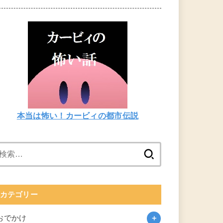
本当は怖い！カービィの都市伝説
検
索:
カテゴリー
おでかけ