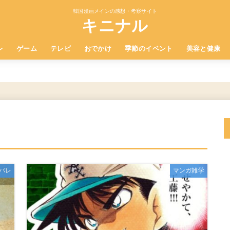
韓国漫画メインの感想・考察サイト
キニナル
レ
ゲーム
テレビ
おでかけ
季節のイベント
美容と健康
バレ
マンガ雑学