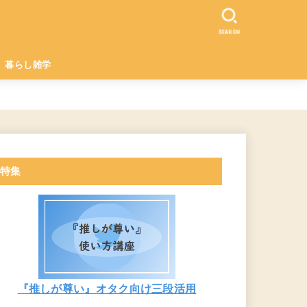
SEARCH
暮らし雑学
特集
『推しが尊い』オタク向け三段活用