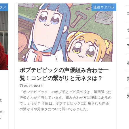
タメ
漫画ネタバレ
ポプテピピックの声優組み合わせ一
覧！コンビの繋がりと元ネタは？
2024.02.19
『ポプテピピック』のポプ子とピピ美の役は、毎回違った
声優さんが担当しています。組み合わせ方に理由はあるの
ま
でしょうか？ 今回は、ポプテピピックに起用された声優
の繋がりや元ネタについて調べてみました。
の
元