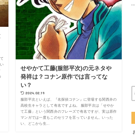
意
？
て
い
せやかて工藤(服部平次)の元ネタや
ク
発祥は？コナン原作では言ってな
の
い？
2024.02.19
服部平次といえば、『名探偵コナン』に登場する関西弁の
高校生キャラとして有名ですよね。 服部平次は「せやか
て工藤」という関西弁のフレーズで有名ですが、実は原作
マンガでは一度もこのセリフを言っていません。いった
い、どこから生...