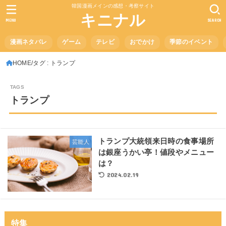
韓国漫画メインの感想・考察サイト
キニナル
MENU
SEARCH
漫画ネタバレ
ゲーム
テレビ
おでかけ
季節のイベント
HOME
タグ : トランプ
トランプ
トランプ大統領来日時の食事場所
芸能人
は銀座うかい亭！値段やメニュー
は？
2024.02.19
特集