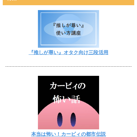
『推しが尊い』オタク向け三段活用
本当は怖い！カービィの都市伝説