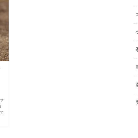
価
ト
サ
価
て