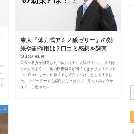
供
東大『体力式アミノ酸ゼリー』の効
果や副作用は？口コミ感想を調査
2024.02.19
東大の教授が開発した『体力式アミノ酸ゼリー』。名前か
今
らわかるように、体力回復効果が期待できるサプリメント
。
で、過去にはテレビ番組でも紹介されたこともありまし
ゼ
た。 ツイッターでも話題になったので「飲んでみようか
ょ
な？」と思った...
ッズ