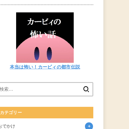
本当は怖い！カービィの都市伝説
検
索:
カテゴリー
おでかけ