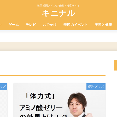
韓国漫画メインの感想・考察サイト
キニナル
レ
ゲーム
テレビ
おでかけ
季節のイベント
美容と健康
ッズ
便利グッズ