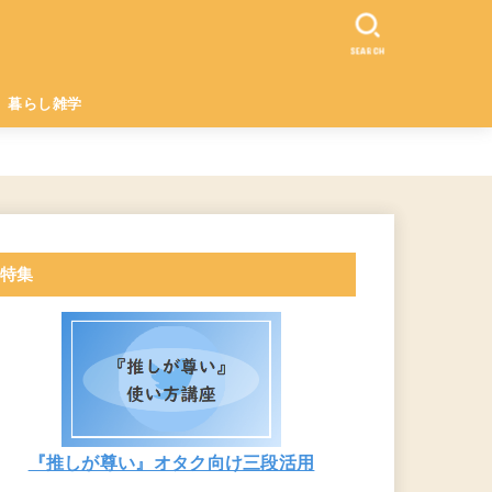
SEARCH
暮らし雑学
特集
『推しが尊い』オタク向け三段活用